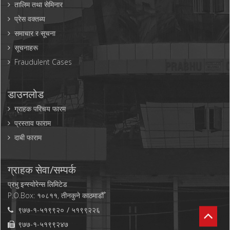
तालिम तथा सेमिनार
प्रेस वक्तब्य
समाचार र सूचना
सूचनाहरू
Fraudulent Cases
डाउनलोड
ग्राहक परिचय फारम
प्रस्ताव फाराम
दाबी फाराम
ग्राहक सेवा/सम्पर्क
प्रभु इन्स्योरेन्स लिमिटेड
P.O.Box: १०८११, तीनकुने काठमाडौँ
९७७-१-५१९९२०
५१९९२२६
९७७-१-५१९९२४७