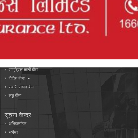
Fraudulent Cases
हाम्रो सेवाहरू
कृषि बीमा
हवाई बिमा
ईन्जिनियरिङ बीमा
घर/सम्पत्ती बीमा
सामुद्रिक कार्गो बीमा
विविध बीमा
सवारी साधन बीमा
लघु बीमा
सूचना केन्द्र
अभिकर्ताहरु
सर्भेयर