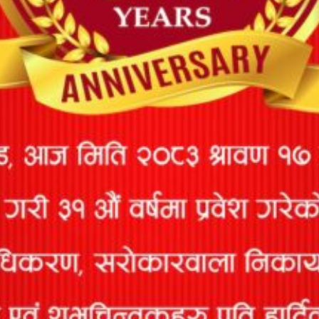
22nd_Annual Report_2073-074
Download
23rd_वार्षिक प्रतिवेदन_2074-075
23rd_Annual Report_2074-075
Download
डाउनलोड्स
ग्राहक परिचय फारम
त्रैमासिक रिपोर्ट
दाबी फाराम
दावी कागजात
प्रस्ताव फाराम
वार्षिक प्रतिवेदन