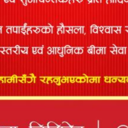
द्रुत लिंकहरू
कम्पनी परिचय
विचार र लक्ष्य तथा उद्देश्य
ब्यवस्थापन समुह
संचालक समिति
बिभागीय प्रमुख
कम्पनी सचिव
प्रादेशिक कार्यालय
शाखा कार्यालय
कार्यालय समय
नागरिक वडापत्र
पुनर्बीमा कम्पनीहरु