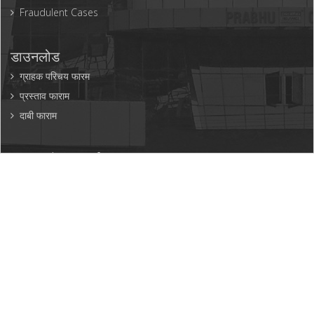
Fraudulent Cases
डाउनलोड
ग्राहक परिचय फारम
प्रस्ताव फाराम
दाबी फाराम
ग्राहक सेवा/सम्पर्क
प्रभु इन्स्योरेन्स लिमिटेड
P.O.Box: १०८११, तीनकुने काठमाडौँ
९७७-१-५१९९२०
५१९९२२६
९७७-१-५१९९२४७
info@prabhuinsurance.com