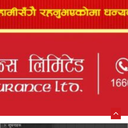
कृषि बीमा
हवाई बिमा
ईन्जिनियरिङ बीमा
घर/सम्पत्ती बीमा
सामुद्रिक कार्गो बीमा
विविध बीमा
सवारी साधन बीमा
लघु बीमा
सूचना केन्द्र
अभिकर्ताहरु
सर्भेयर
तालिम तथा सेमिनार
प्रेस वक्तब्य
समाचार र सूचना
सूचनाहरू