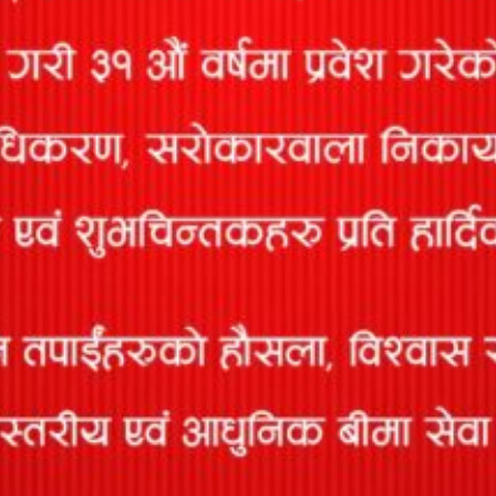
द्रुत लिंकहरू
कम्पनी परिचय
विचार र लक्ष्य तथा उद्देश्य
ब्यवस्थापन समुह
संचालक समिति
बिभागीय प्रमुख
कम्पनी सचिव
प्रादेशिक कार्यालय
शाखा कार्यालय
कार्यालय समय
नागरिक वडापत्र
पुनर्बीमा कम्पनीहरु
Fraudulent Cases
हाम्रो सेवाहरू