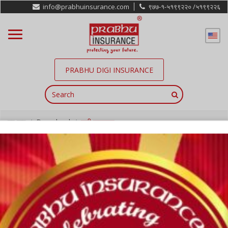
info@prabhuinsurance.com
९७७-१-५१९९२२० /
५१९९२२६
PRABHU DIGI INSURANCE
गृह पृष्ठ
Download
दावी फारमहरु
दावी फारमहरु
पछाडी जानुहोस्